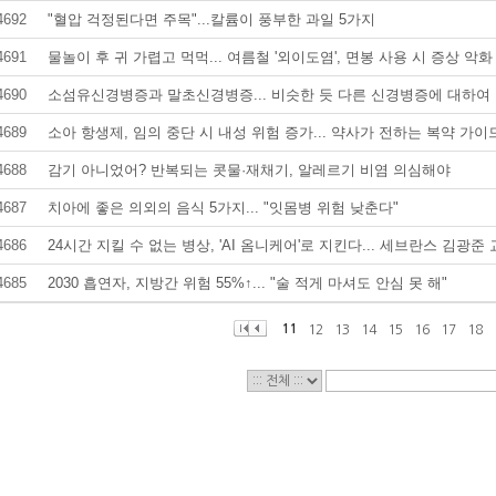
4692
"혈압 걱정된다면 주목"...칼륨이 풍부한 과일 5가지
4691
물놀이 후 귀 가렵고 먹먹... 여름철 '외이도염', 면봉 사용 시 증상 악화
4690
소섬유신경병증과 말초신경병증... 비슷한 듯 다른 신경병증에 대하여
4689
소아 항생제, 임의 중단 시 내성 위험 증가... 약사가 전하는 복약 가이
4688
감기 아니었어? 반복되는 콧물·재채기, 알레르기 비염 의심해야
4687
치아에 좋은 의외의 음식 5가지... "잇몸병 위험 낮춘다"
4686
24시간 지킬 수 없는 병상, 'AI 옴니케어'로 지킨다... 세브란스 김광준
4685
2030 흡연자, 지방간 위험 55%↑... "술 적게 마셔도 안심 못 해"
11
12
13
14
15
16
17
18