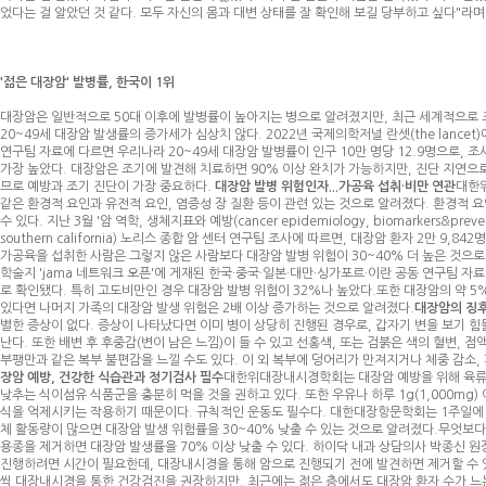
었다는 걸 알았던 것 같다. 모두 자신의 몸과 대변 상태를 잘 확인해 보길 당부하고 싶다"라
'젊은 대장암' 발병률, 한국이 1위
대장암은 일반적으로 50대 이후에 발병률이 높아지는 병으로 알려졌지만, 최근 세계적으로 조
20~49세 대장암 발생률의 증가세가 심상치 않다. 2022년 국제의학저널 란셋(the lancet)에게재된
연구팀 자료에 다르면 우리나라 20~49세 대장암 발병률이 인구 10만 명당 12.9명으로, 조
가장 높았다. 대장암은 조기에 발견해 치료하면 90% 이상 완치가 가능하지만, 진단 지연으
므로 예방과 조기 진단이 가장 중요하다.
대장암 발병 위험인자...가공육 섭취·비만 연관
대한
같은 환경적 요인과 유전적 요인, 염증성 장 질환 등이 관련 있는 것으로 알려졌다. 환경적
수 있다. 지난 3월 '암 역학, 생체지표와 예방(cancer epidemiology, biomarkers&prev
southern california) 노리스 종합 암 센터 연구팀 조사에 따르면, 대장암 환자 2만 9,
가공육을 섭취한 사람은 그렇지 않은 사람보다 대장암 발병 위험이 30~40% 더 높은 것으로
학술지 'jama 네트워크 오픈'에 게재된 한국·중국·일본·대만·싱가포르·이란 공동 연구팀 
로 확인됐다. 특히 고도비만인 경우 대장암 발병 위험이 32%나 높았다.또한 대장암의 약 5
있다면 나머지 가족의 대장암 발생 위험은 2배 이상 증가하는 것으로 알려졌다.
대장암의 징후
별한 증상이 없다. 증상이 나타났다면 이미 병이 상당히 진행된 경우로, 갑자기 변을 보기 
난다. 또한 배변 후 후중감(변이 남은 느낌)이 들 수 있고 선홍색, 또는 검붉은 색의 혈변, 
부팽만과 같은 복부 불편감을 느낄 수도 있다. 이 외 복부에 덩어리가 만져지거나 체중 감소, 
장암 예방, 건강한 식습관과 정기검사 필수
대한위대장내시경학회는 대장암 예방을 위해 육류 
낮추는 식이섬유 식품군을 충분히 먹을 것을 권하고 있다. 또한 우유나 하루 1g(1,000mg
식을 억제시키는 작용하기 때문이다. 규칙적인 운동도 필수다. 대한대장항문학회는 1주일에 5회
체 활동량이 많으면 대장암 발생 위험률을 30~40% 낮출 수 있는 것으로 알려졌다.무엇보
용종을 제거하면 대장암 발생률을 70% 이상 낮출 수 있다. 하이닥 내과 상담의사 박종신 
진행하려면 시간이 필요한데, 대장내시경을 통해 암으로 진행되기 전에 발견하면 제거할 수 있다
씩 대장내시경을 통한 건강검진을 권장하지만, 최근에는 젊은 층에서도 대장암 환자 수가 느는