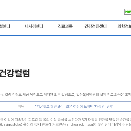
건강컬럼은 정보 제공 목적으로 게재된 외부 칼럼으로, 일산복음병원의 실제 진료 과목은 홈페
제목
"피곤하고 혈변 봐"...젊은 여성이 느꼈던 '대장암' 징후
한 여성이 지속적인 피로감 등 몸의 이상 증세를 느끼다가 3기 대장암 진단을 받았던 순간을 
(basingstoke) 출신의 43세 안드레아 로빈슨(andrea robinson)이 8년 전에 대장암 