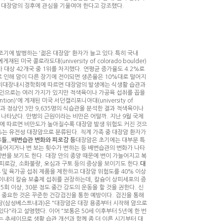
며 대장암의 징후에 관심을 기울여야 한다고 강조했다.
기에 발병하는 '젊은 대장암' 환자가 늘고 있다.특히 국내
 미국 콜로라도대(university of colorado boulder)
사 대상 42개국 중 1위를 차지했다. 연평균 증가율도 4.2%로
로 인해 암이 다른 장기에 전이되면 생존율은 10%대로 떨어지
위대장내시경학회에 따르면 대장암의 발생에는 식생활 습관과
 요인으로는 여러 가지가 있지만 적색육이나 가공육 섭취를 꼽을
ention)'에 게재된 미국 서던캘리포니아대(university of
842명과 정상인 3만 9,635명의 식습관을 분석한 결과 적색육이나
 나타났다. 만병의 근원이라는 비만은 어떨까. 지난 9월 국제
자료에 따르면 비만도가 높아질수록 대장암 발생 위험도 커진 것으
%는 유전성 대장암으로 분류된다. 직계 가족 중 대장암 환자가
들...배변습관 변화와 피로감 등
대장암은 초기에는 대부분 특
힘들어지거나 변 보는 횟수가 변하는 등 배변습관의 변화가 나타
점액변을 보기도 한다. 대장 안의 종양 때문에 변이 가늘어지고 복
피로감, 소화불량, 오심과 구토 등의 증상을 보이기도 한다.
대
및 육가공 섭취 제품을 제한하고 대장암 위험도를 40% 이상
) 이내의 칼슘 보충제 섭취를 권장하는데, 칼슘이 상피세포의 증
 이상, 30분 정도 중간 강도의 운동을 할 것을 권한다. 신
다 중요한 것은 꾸준한 건강검진을 통한 예방이다. 검진을 통해
원장(삼성베스트내과)은 "대장암은 대장 용종부터 시작해 암으로
"라고 설명했다. 이어 "보통은 50세 이후부터 5년에 한 번
 추세이므로 생활 습관 개선과 함께 좀 더 이른 시기부터 대