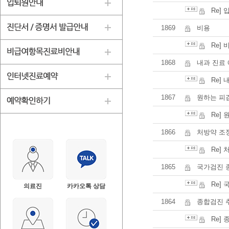
Re]
1869
비용
Re] 
1868
내과 진료
Re]
1867
원하는 피
Re]
1866
처방약 조
Re]
1865
국가검진 
Re]
의료진
카카오톡 상담
1864
종합검진 
Re]