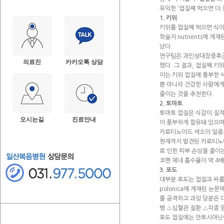
유익한 '껍질째 먹으면 더 
1. 키위
키위를 껍질째 먹으면 식이섬
학술지 nutrients에 
났다.
연구팀은 과민성대장증후군 
의료진
카카오톡 상담
했다. 그 결과, 껍질째 
이는 키위 껍질에 풍부한 
뿐 아니라 건강한 사람에게
줄이는 것을 추천한다.
2. 토마토
토마토 껍질은 식감이 질겨
오시는길
진료안내
이 풍부하게 함유돼 있으며
카로티노이드 색소의 일종으
현재까지 발견된 카로티노이
로 인한 피부 손상을 줄이
코펜 체내 흡수율이 약 4
3. 포도
대부분 포도는 껍질과 씨를 
polonica에 게재된 논
를 공격하고 과잉 당분은 
병 △심혈관 질환 △각종 암
포도 껍질에는 안토시아닌