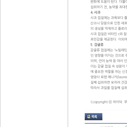
완화에 도움이 된다. 더불
섭취하기 전, 농약을 최대
4. 사과
사과 껍질에는 과육보다 플로
산소나 당분으로 인한 세포 
의 생성을 억제하고 플로리
사과 껍질은 비타민 c와 
포만감을 제공한다. 이외에
5. 감귤류
감귤류 껍질에는 '노빌레틴(n
인 영향을 미치는 것으로 주
의력, 언어 능력 등 여러
이는 감귤 껍질 속 성분이
에 중요한 역할을 하는 신
영양사 로렌 매니커(laure
질째 섭취하면 오히려 건강
따라서 과일을 껍질째 섭취
<copyright ⓒ 하이닥
목록